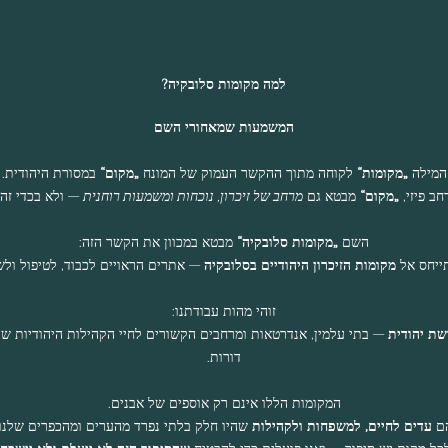
למה מקומות סלובקיה?
המשמעות שמאחורי השם
המילה
„מקומות“
לקוחה מתוך ההקשר העמוק של המונח
„מקום“
במסורת היהודית.
ב פיזי,
„מקום“
מבטא גם
מרחב של זיכרון, נוכחות ומשמעות רוחנית
— ולא בכדי זהו
השם
„מקומות סלובקיה“
מבטא במכוון את הקשר הזה:
ייחס אל
מקומות הזיכרון היהודיים בסלובקיה
— אתרים הראויים לכבוד, לטיפול ולש
זוהי מהות עבודתנו:
ת יהודית
— בתי עלמין, אנדרטאות ומרחבים הקשורים לחיי הקהילות היהודיות ש
דורות.
המקומות הללו אינם רק אוספים של אבנים.
ם
עדים לחיים, למשפחות ולקהילות
שהיו חלק בלתי נפרד מהערים ומהכפרים שלנו.