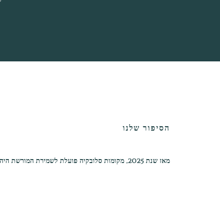
ל
הסיפור שלנו
מאז שנת 2025, מקומות סלובקיה פועלת לשמירת המורשת היהודית ברחבי סלובקיה — בשיקום בתי עלמין ובתיעוד סיפוריהם, כדי שמקומות הזיכרון הללו יישארו חיים לדורות הבאים.